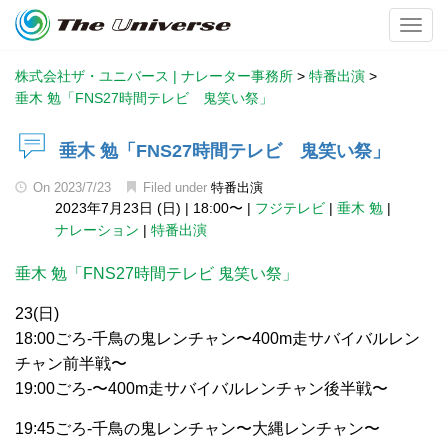
Toggl
株式会社ザ・ユニバース | ナレーター事務所
>
特番出演
>
垂木 勉「FNS27時間テレビ 鬼笑い祭」
垂木 勉「FNS27時間テレビ 鬼笑い祭」
On
2023/7/23
Filed under
特番出演
2023年7月23日 (日)
|
18:00〜
|
フジテレビ
|
垂木 勉
|
ナレーション
|
特番出演
垂木 勉「FNS27時間テレビ 鬼笑い祭」
23(日)
18:00ごろ-千鳥の鬼レンチャン〜400m走サバイバルレン
チャン前半戦〜
19:00ごろ-〜400m走サバイバルレンチャン後半戦〜
19:45ごろ-千鳥の鬼レンチャン〜大縄レンチャン〜