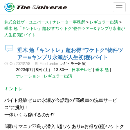
Toggl
株式会社ザ・ユニバース | ナレーター事務所
>
レギュラー出演
>
垂木 勉「キントレ」超お得”ワケトク”物件ツアー&キンプリ永瀬が
人生初(秘)バイト
垂木 勉「キントレ」超お得”ワケトク”物件ツ
アー&キンプリ永瀬が人生初(秘)バイト
On
2023/7/8
Filed under
レギュラー出演
2023年7月8日 (土)
|
13:30〜
|
日本テレビ
|
垂木 勉
|
ナレーション
|
レギュラー出演
キントレ
バイト経験ゼロの永瀬が今話題の”高級車の洗車サービ
ス”に挑戦!!
一体いくら稼げるのか!?
間取りマニア羽鳥が潜入!!超ワケあり&お得な(秘)ワケトク