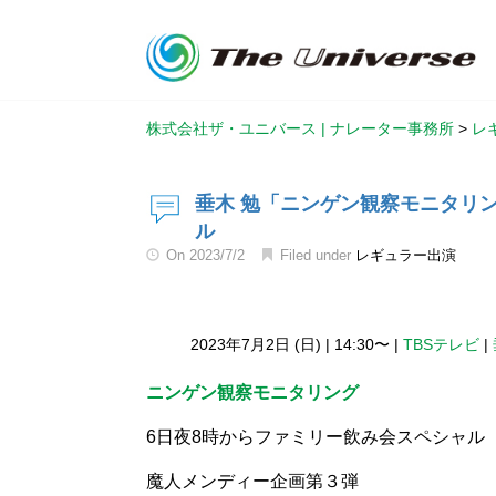
株式会社ザ・ユニバース | ナレーター事務所
>
レ
垂木 勉「ニンゲン観察モニタリ
ル
On
2023/7/2
Filed under
レギュラー出演
2023年7月2日 (日)
|
14:30〜
|
TBSテレビ
|
ニンゲン観察モニタリング
6日夜8時からファミリー飲み会スペシャル
魔人メンディー企画第３弾