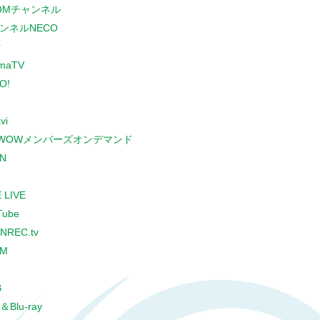
COMチャンネル
ンネルNECO
r
maTV
O!
vi
WOWメンバーズオンデマンド
N
 LIVE
Tube
NREC.tv
CM
B
＆Blu-ray