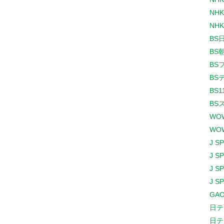
NHK
NHK
BS
BS
BS
BS
BS1
BS
WO
WO
J S
J S
J S
J S
GAO
日テ
日テ