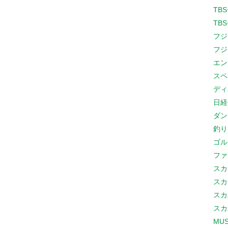
TB
TB
フジ
フジ
エン
スペ
ディ
日経
ダン
釣り
ゴル
ファ
スカ
スカ
スカ
スカ
MUS