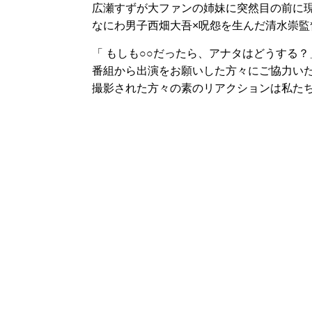
広瀬すずが大ファンの姉妹に突然目の前に
なにわ男子西畑大吾×呪怨を生んだ清水崇監
「 もしも○○だったら、アナタはどうする
番組から出演をお願いした方々にご協力い
撮影された方々の素のリアクションは私た