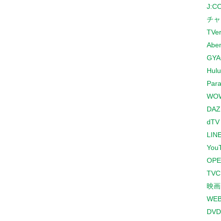
J:
チャ
TVe
Abe
GYA
Hulu
Para
WO
DAZ
dTV
LINE
You
OPE
TV
映画
WE
DVD