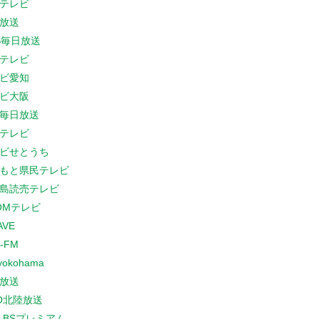
テレビ
放送
S毎日放送
テレビ
ビ愛知
ビ大阪
B毎日放送
テレビ
ビせとうち
もと県民テレビ
島読売テレビ
COMテレビ
AVE
-FM
yokohama
放送
O北陸放送
K BSプレミアム