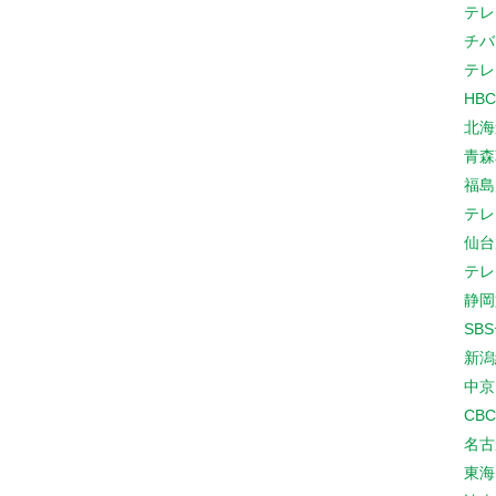
テレ
チバ
テレ
HB
北海
青森
福島
テレ
仙台
テレ
静岡
SB
新潟
中京
CB
名古
東海