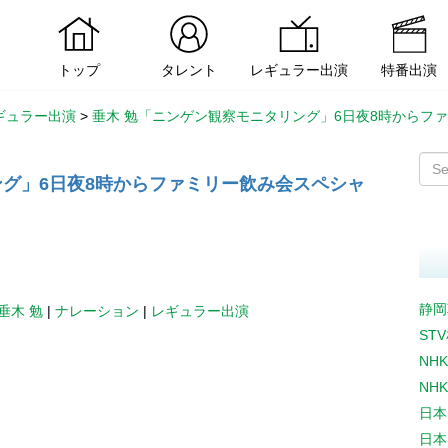
トップ
タレント
レギュラー出演
特番出演
ギュラー出演
>
垂木 勉「ニンゲン観察モニタリング」6日夜8時からフ
ング」6日夜8時からファミリー飲み会スペシャ
静岡
垂木 勉
|
ナレーション
|
レギュラー出演
ST
NH
NH
日本
日本