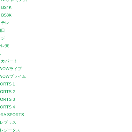
 BS4K
 BS8K
日テレ
朝日
フジ
テレ東
1
スカパー！
WOWライブ
WOWプライム
PORTS 1
PORTS 2
PORTS 3
PORTS 4
RA SPORTS
レプラス
レジータス