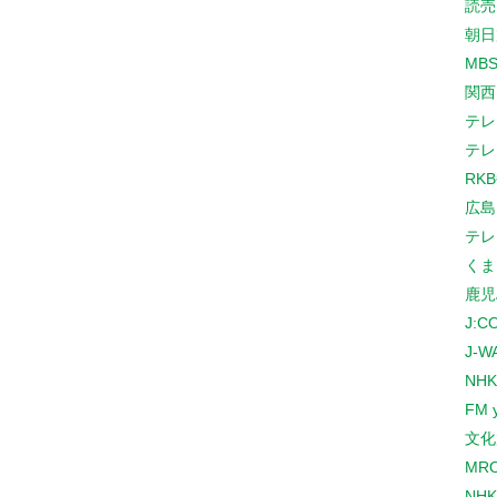
読売
朝日
MB
関西
テレ
テレ
RK
広島
テレ
くま
鹿児
J:
J-W
NHK
FM 
文化
MR
NH