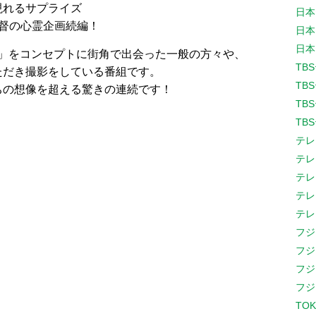
現れるサプライズ
日本
督の心霊企画続編！
日本
日本
？」をコンセプトに街角で出会った一般の方々や、
TB
ただき撮影をしている番組です。
TB
ちの想像を超える驚きの連続です！
TB
TB
テレ
テレ
テレ
テレ
テレ
フジ
フジ
フジ
フジ
TOK