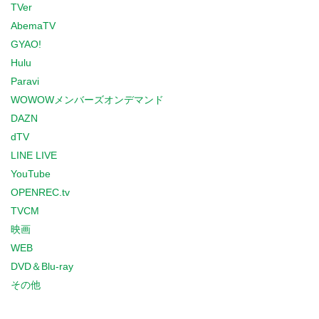
TVer
AbemaTV
GYAO!
Hulu
Paravi
WOWOWメンバーズオンデマンド
DAZN
dTV
LINE LIVE
YouTube
OPENREC.tv
TVCM
映画
WEB
DVD＆Blu-ray
その他