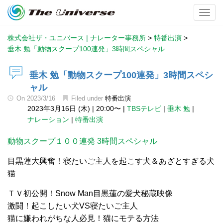
Toggl
株式会社ザ・ユニバース | ナレーター事務所
>
特番出演
>
垂木 勉「動物スクープ100連発」3時間スペシャル
垂木 勉「動物スクープ100連発」3時間スペシ
ャル
On
2023/3/16
Filed under
特番出演
2023年3月16日 (木)
|
20:00〜
|
TBSテレビ
|
垂木 勉
|
ナレーション
|
特番出演
動物スクープ１００連発 3時間スペシャル
目黒蓮大興奮！寝たいご主人を起こす犬＆あざとすぎる犬
猫
ＴＶ初公開！Snow Man目黒蓮の愛犬秘蔵映像
激闘！起こしたい犬VS寝たいご主人
猫に嫌われがちな人必見！猫にモテる方法