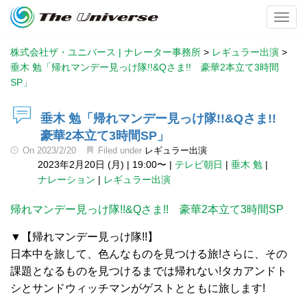
Toggl
株式会社ザ・ユニバース | ナレーター事務所
>
レギュラー出演
>
垂木 勉「帰れマンデー見っけ隊!!&Qさま!! 豪華2本立て3時間
SP」
垂木 勉「帰れマンデー見っけ隊!!&Qさま!!
豪華2本立て3時間SP」
On
2023/2/20
Filed under
レギュラー出演
2023年2月20日 (月)
|
19:00〜
|
テレビ朝日
|
垂木 勉
|
ナレーション
|
レギュラー出演
帰れマンデー見っけ隊!!&Qさま!! 豪華2本立て3時間SP
▼【帰れマンデー見っけ隊!!】
日本中を旅して、色んなものを見つける旅!さらに、その
課題となるものを見つけるまでは帰れない!タカアンドト
シとサンドウィッチマンがゲストとともに旅します!