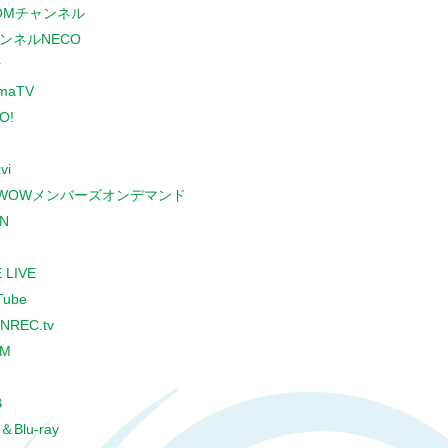
COMチャンネル
ンネルNECO
r
maTV
O!
vi
WOWメンバーズオンデマンド
N
 LIVE
Tube
NREC.tv
CM
B
＆Blu-ray