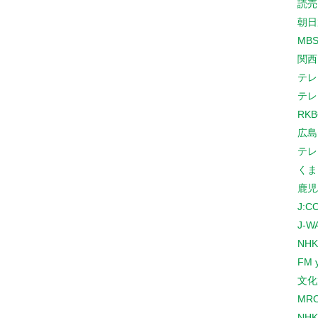
読売
朝日
MB
関西
テレ
テレ
RK
広島
テレ
くま
鹿児
J:
J-W
NHK
FM 
文化
MR
NH