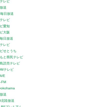
テレビ
放送
S毎日放送
テレビ
ビ愛知
ビ大阪
B毎日放送
テレビ
ビせとうち
もと県民テレビ
島読売テレビ
COMテレビ
AVE
-FM
yokohama
放送
O北陸放送
K BSプレミアム