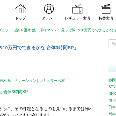
トップ
タレント
レギュラー出演
特番出演
ギュラー出演
>
垂木 勉「帰れマンデー見っけ隊!!&10万円でできるかな 
&10万円でできるかな 合体3時間SP」
静岡
垂木 勉
|
ナレーション
|
レギュラー出演
ST
 合体3時間SP
NH
NH
日本
さらに、その課題となるものを見つけるまでは帰れ
日本
がゲストとともに旅します!