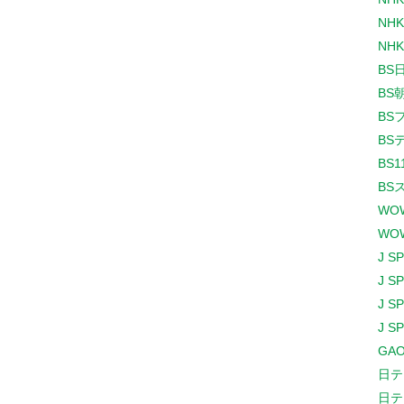
NHK
NHK
BS
BS
BS
BS
BS1
BS
WO
WO
J S
J S
J S
J S
GAO
日テ
日テ