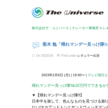
株式会社ザ・ユニバース | ナレーター事務所
>
レ
垂木 勉「帰れマンデー見っけ隊!!
On
2023/2/6
Filed under
レギュラー出演
2023年2月6日 (月)
|
19:00〜
|
テレビ朝日
|
帰れマンデー見っけ隊!!&10万円でできるかな
▼【帰れマンデー見っけ隊!!】
日本中を旅して、色んなものを見つける旅!
ない!タカアンドトシとサンドウィッチマン