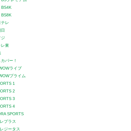
 BS4K
 BS8K
日テレ
朝日
フジ
テレ東
1
スカパー！
WOWライブ
WOWプライム
PORTS 1
PORTS 2
PORTS 3
PORTS 4
RA SPORTS
レプラス
レジータス