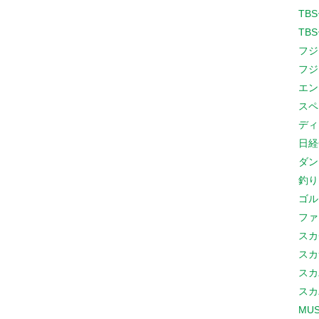
TB
TB
フジ
フジ
エン
スペ
ディ
日経
ダン
釣り
ゴル
ファ
スカ
スカ
スカ
スカ
MUS