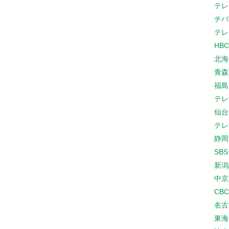
テレ
チバ
テレ
HB
北海
青森
福島
テレ
仙台
テレ
静岡
SB
新潟
中京
CB
名古
東海