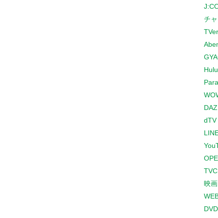
J:
チャ
TVe
Abe
GYA
Hulu
Para
WO
DAZ
dTV
LINE
You
OPE
TV
映画
WE
DVD