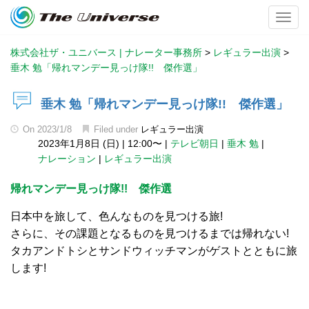
Toggl
株式会社ザ・ユニバース | ナレーター事務所
>
レギュラー出演
>
垂木 勉「帰れマンデー見っけ隊!! 傑作選」
垂木 勉「帰れマンデー見っけ隊!! 傑作選」
On
2023/1/8
Filed under
レギュラー出演
2023年1月8日 (日)
|
12:00〜
|
テレビ朝日
|
垂木 勉
|
ナレーション
|
レギュラー出演
帰れマンデー見っけ隊!! 傑作選
日本中を旅して、色んなものを見つける旅!
さらに、その課題となるものを見つけるまでは帰れない!
タカアンドトシとサンドウィッチマンがゲストとともに旅
します!