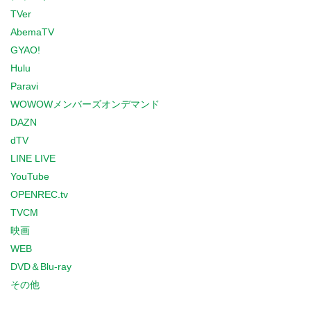
TVer
AbemaTV
GYAO!
Hulu
Paravi
WOWOWメンバーズオンデマンド
DAZN
dTV
LINE LIVE
YouTube
OPENREC.tv
TVCM
映画
WEB
DVD＆Blu-ray
その他