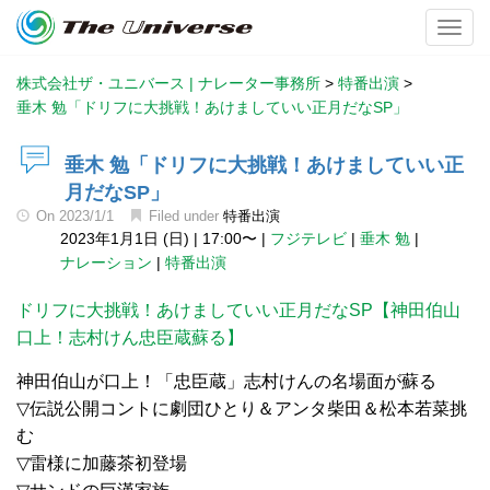
Toggl
株式会社ザ・ユニバース | ナレーター事務所
>
特番出演
>
垂木 勉「ドリフに大挑戦！あけましていい正月だなSP」
垂木 勉「ドリフに大挑戦！あけましていい正
月だなSP」
On
2023/1/1
Filed under
特番出演
2023年1月1日 (日)
|
17:00〜
|
フジテレビ
|
垂木 勉
|
ナレーション
|
特番出演
ドリフに大挑戦！あけましていい正月だなSP【神田伯山
口上！志村けん忠臣蔵蘇る】
神田伯山が口上！「忠臣蔵」志村けんの名場面が蘇る
▽伝説公開コントに劇団ひとり＆アンタ柴田＆松本若菜挑
む
▽雷様に加藤茶初登場