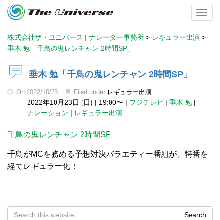
Toggl
株式会社ザ・ユニバース | ナレーター事務所
>
レギュラー出演
>
垂木 勉「千鳥の鬼レンチャン 2時間SP」
垂木 勉「千鳥の鬼レンチャン 2時間SP」
On
2022/10/23
Filed under
レギュラー出演
2022年10月23日 (日)
|
19:00〜
|
フジテレビ
|
垂木 勉
|
ナレーション
|
レギュラー出演
千鳥の鬼レンチャン 2時間SP
千鳥がMCを務める予想対決バラエティー番組が、特番を
経てレギュラー化！
Search