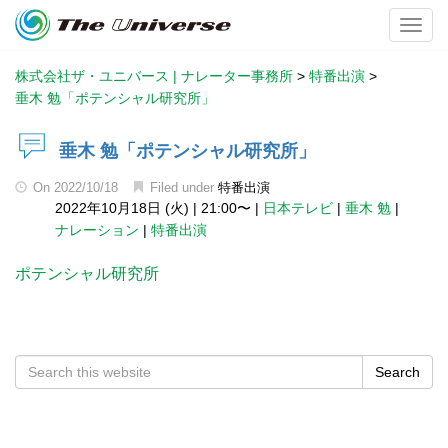
Toggl
株式会社ザ・ユニバース | ナレーター事務所
>
特番出演
>
垂木 勉「ポテンシャル研究所」
垂木 勉「ポテンシャル研究所」
On
2022/10/18
Filed under
特番出演
2022年10月18日 (火)
|
21:00〜
|
日本テレビ
|
垂木 勉
|
ナレーション
|
特番出演
ポテンシャル研究所
Search