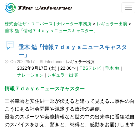
Toggl
株式会社ザ・ユニバース | ナレーター事務所
>
レギュラー出演
>
垂木 勉「情報７ｄａｙｓニュースキャスター」
垂木 勉「情報７ｄａｙｓニュースキャスタ
ー」
On
2022/9/17
Filed under
レギュラー出演
2022年9月17日 (土)
|
22:00〜
|
TBSテレビ
|
垂木 勉
|
ナレーション
|
レギュラー出演
情報７ｄａｙｓニュースキャスター
三谷幸喜と安住紳一郎が伝えると違って見える…事件の向
こうにある社会問題や混迷する政治の裏側、
最新のスポーツや芸能情報など世の中の出来事に番組独自
のスパイスを加え、驚きと、納得と、感動をお届けします