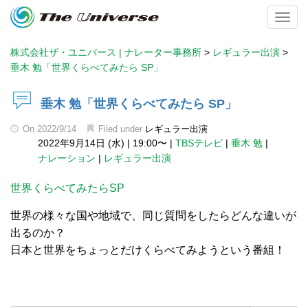
Toggl
株式会社ザ・ユニバース | ナレーター事務所
>
レギュラー出演
>
垂木 勉「世界くらべてみたら SP」
垂木 勉「世界くらべてみたら SP」
On
2022/9/14
Filed under
レギュラー出演
2022年9月14日 (水)
|
19:00〜
|
TBSテレビ
|
垂木 勉
|
ナレーション
|
レギュラー出演
世界くらべてみたらSP
世界の様々な国や地域で、同じ質問をしたらどんな違いが
出るのか？
日本と世界をちょっとだけくらべてみようという番組！