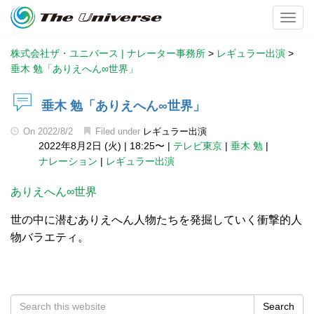
Toggl
株式会社ザ・ユニバース | ナレーター事務所
>
レギュラー出演
>
垂木 勉「ありえへん∞世界」
垂木 勉「ありえへん∞世界」
On
2022/8/2
Filed under
レギュラー出演
2022年8月2日 (火)
|
18:25〜
|
テレビ東京
|
垂木 勉
|
ナレーション
|
レギュラー出演
ありえへん∞世界
世の中に潜むありえへん人物たちを発掘していく衝撃的人
物バラエティ。
Search