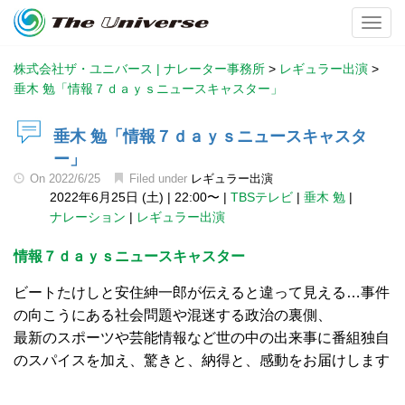
Toggl
株式会社ザ・ユニバース | ナレーター事務所
>
レギュラー出演
>
垂木 勉「情報７ｄａｙｓニュースキャスター」
垂木 勉「情報７ｄａｙｓニュースキャスタ
ー」
On
2022/6/25
Filed under
レギュラー出演
2022年6月25日 (土)
|
22:00〜
|
TBSテレビ
|
垂木 勉
|
ナレーション
|
レギュラー出演
情報７ｄａｙｓニュースキャスター
ビートたけしと安住紳一郎が伝えると違って見える…事件
の向こうにある社会問題や混迷する政治の裏側、
最新のスポーツや芸能情報など世の中の出来事に番組独自
のスパイスを加え、驚きと、納得と、感動をお届けします