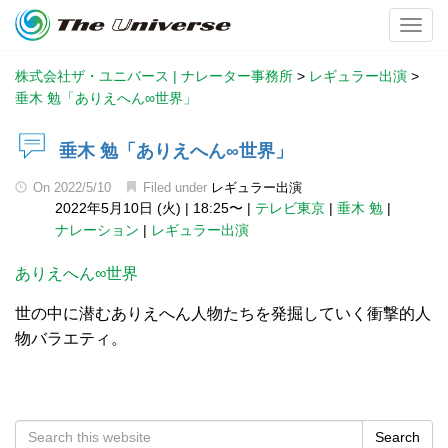
Toggl
株式会社ザ・ユニバース | ナレーター事務所
>
レギュラー出演
>
垂木 勉「ありえへん∞世界」
垂木 勉「ありえへん∞世界」
On
2022/5/10
Filed under
レギュラー出演
2022年5月10日 (火)
|
18:25〜
|
テレビ東京
|
垂木 勉
|
ナレーション
|
レギュラー出演
ありえへん∞世界
世の中に潜むありえへん人物たちを発掘していく衝撃的人
物バラエティ。
Search