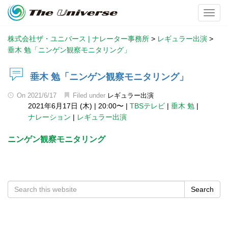
Toggl
株式会社ザ・ユニバース | ナレーター事務所
>
レギュラー出演
>
垂木 勉「ニンゲン観察モニタリング」
垂木 勉「ニンゲン観察モニタリング」
On
2021/6/17
Filed under
レギュラー出演
2021年6月17日 (木)
|
20:00〜
|
TBSテレビ
|
垂木 勉
|
ナレーション
|
レギュラー出演
ニンゲン観察モニタリング
Search