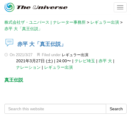
Toggl
株式会社ザ・ユニバース | ナレーター事務所
>
レギュラー出演
>
赤平 大「真王伝説」
赤平 大「真王伝説」
On
2021/3/27
Filed under
レギュラー出演
2021年3月27日 (土)
|
24:00〜
|
テレビ埼玉
|
赤平 大
|
ナレーション
|
レギュラー出演
真王伝説
Search