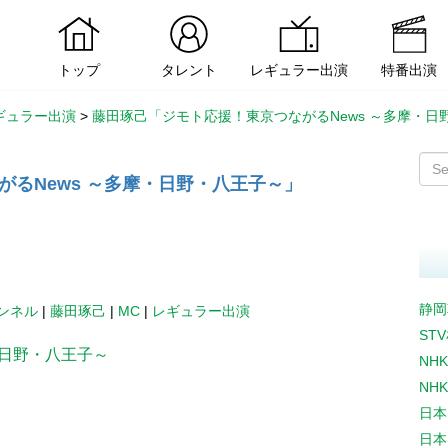
トップ
タレント
レギュラー出演
特番出演
ギュラー出演
>
藤田琢己「ジモト応援！東京つながるNews ～多摩・日
るNews ～多摩・日野・八王子～」
静岡
ャンネル
|
藤田琢己
|
MC
|
レギュラー出演
ST
・日野・八王子～
NH
NH
日本
日本