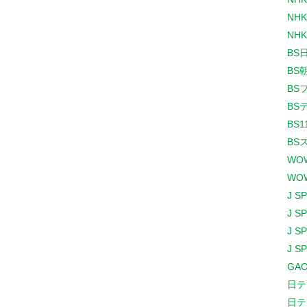
NHK
NHK
BS
BS
BS
BS
BS1
BS
WO
WO
J S
J S
J S
J S
GAO
日テ
日テ