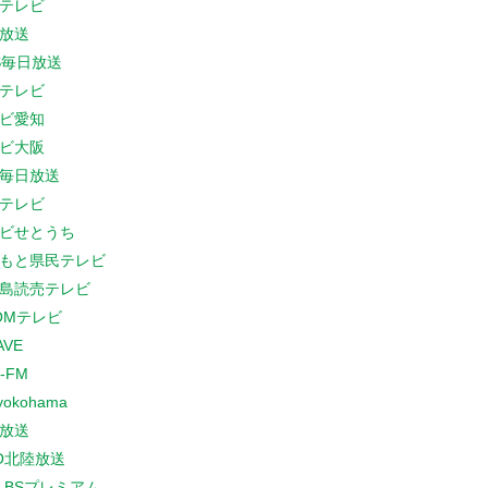
テレビ
放送
S毎日放送
テレビ
ビ愛知
ビ大阪
B毎日放送
テレビ
ビせとうち
もと県民テレビ
島読売テレビ
COMテレビ
AVE
-FM
yokohama
放送
O北陸放送
K BSプレミアム