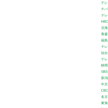
テレ
チバ
テレ
HB
北海
青森
福島
テレ
仙台
テレ
静岡
SB
新潟
中京
CB
名古
東海