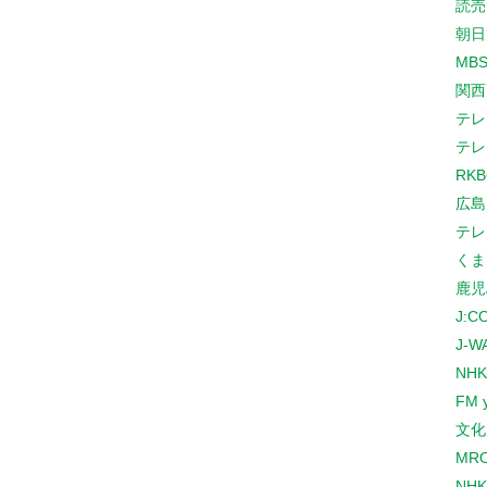
読売
朝日
MB
関西
テレ
テレ
RK
広島
テレ
くま
鹿児
J:
J-W
NHK
FM 
文化
MR
NH