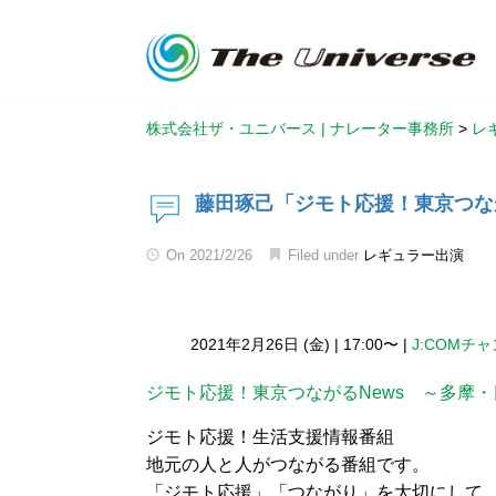
株式会社ザ・ユニバース | ナレーター事務所
>
レ
藤田琢己「ジモト応援！東京つなが
On
2021/2/26
Filed under
レギュラー出演
2021年2月26日 (金)
|
17:00〜
|
J:COMチ
ジモト応援！東京つながるNews ～多摩
ジモト応援！生活支援情報番組
地元の人と人がつながる番組です。
「ジモト応援」「つながり」を大切にして