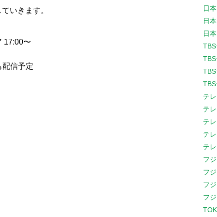
日本
していきます。
日本
日本
7:00〜
TB
TB
も配信予定
TB
TB
テレ
テレ
テレ
テレ
テレ
フジ
フジ
フジ
フジ
TOK