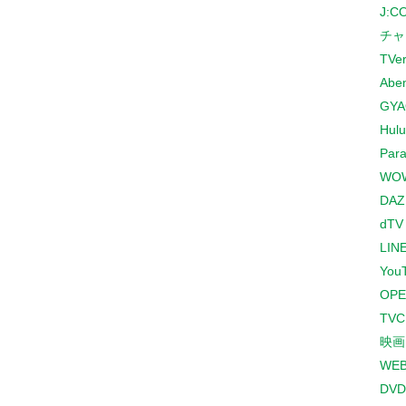
J:
チャ
TVe
Abe
GYA
Hulu
Para
WO
DAZ
dTV
LINE
You
OPE
TV
映画
WE
DVD