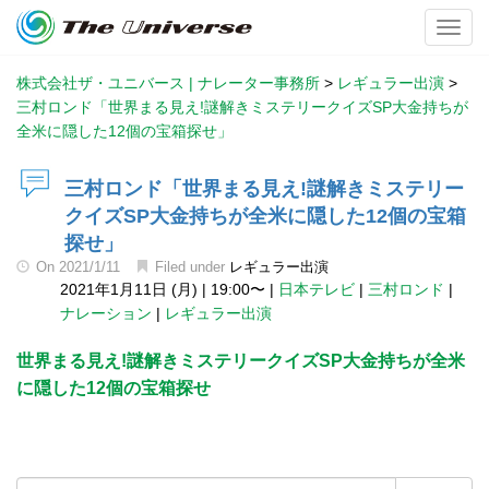
Toggl
株式会社ザ・ユニバース | ナレーター事務所
>
レギュラー出演
>
三村ロンド「世界まる見え!謎解きミステリークイズSP大金持ちが
全米に隠した12個の宝箱探せ」
三村ロンド「世界まる見え!謎解きミステリー
クイズSP大金持ちが全米に隠した12個の宝箱
探せ」
On
2021/1/11
Filed under
レギュラー出演
2021年1月11日 (月)
|
19:00〜
|
日本テレビ
|
三村ロンド
|
ナレーション
|
レギュラー出演
世界まる見え!謎解きミステリークイズSP大金持ちが全米
に隠した12個の宝箱探せ