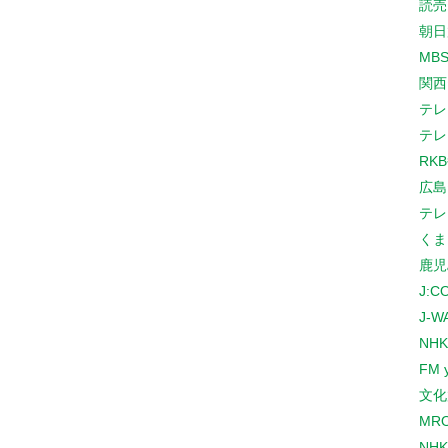
読売
朝日
MB
関西
テレ
テレ
RK
広島
テレ
くま
鹿児
J:
J-W
NHK
FM 
文化
MR
NH