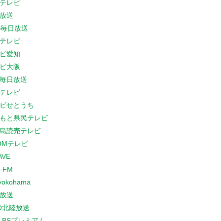
テレビ
放送
S毎日放送
テレビ
ビ愛知
ビ大阪
B毎日放送
テレビ
ビせとうち
もと県民テレビ
島読売テレビ
COMテレビ
AVE
-FM
yokohama
放送
O北陸放送
K BSプレミアム