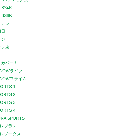
 BS4K
 BS8K
日テレ
朝日
フジ
テレ東
1
スカパー！
WOWライブ
WOWプライム
PORTS 1
PORTS 2
PORTS 3
PORTS 4
RA SPORTS
レプラス
レジータス