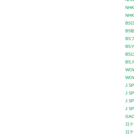
NHK
NHK
BS
BS
BS
BS
BS1
BS
WO
WO
J S
J S
J S
J S
GAO
日テ
日テ