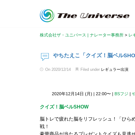
株式会社ザ・ユニバース | ナレーター事務所
>
レ
やちたえこ「クイズ！脳ベルSH
On
2020/12/14
Filed under
レギュラー出演
2020年12月14日 (月)
|
22:00〜
|
BSフジ
|
クイズ！脳ベルSHOW
脳トレで疲れた脳をリフレッシュ！「ひら
戦！
豪華商品が当たるプレゼントクイズも見逃