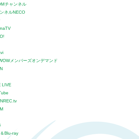
COMチャンネル
ンネルNECO
r
maTV
O!
vi
WOWメンバーズオンデマンド
N
 LIVE
Tube
NREC.tv
CM
B
＆Blu-ray