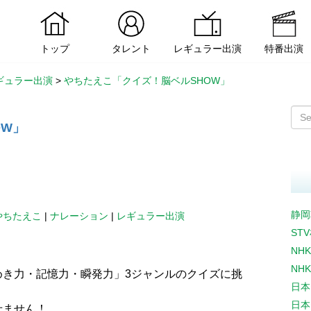
トップ
タレント
レギュラー出演
特番出演
ギュラー出演
>
やちたえこ「クイズ！脳ベルSHOW」
OW」
静岡
やちたえこ
|
ナレーション
|
レギュラー出演
ST
NH
NH
めき力・記憶力・瞬発力」3ジャンルのクイズに挑
日本
日本
せません！