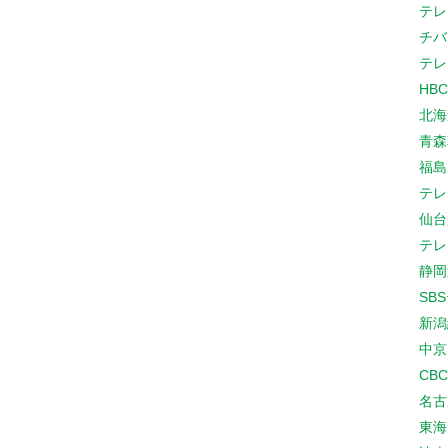
テレ
チバ
テレ
HB
北海
青森
福島
テレ
仙台
テレ
静岡
SB
新潟
中京
CB
名古
東海