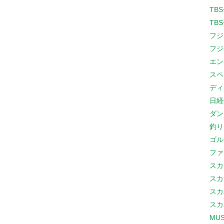
TB
TB
フジ
フジ
エン
スペ
ディ
日経
ダン
釣り
ゴル
ファ
スカ
スカ
スカ
スカ
MUS