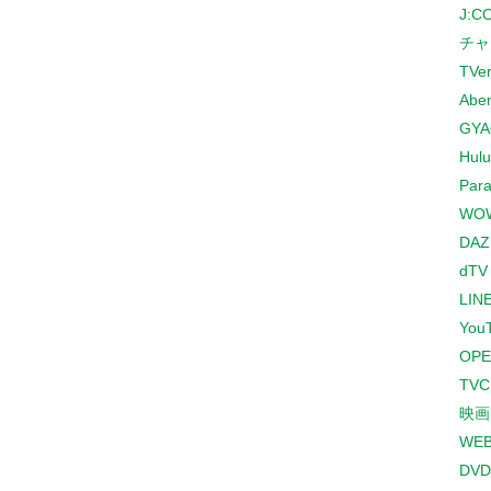
J:
チャ
TVe
Abe
GYA
Hulu
Para
WO
DAZ
dTV
LINE
You
OPE
TV
映画
WE
DVD