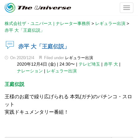
Toggl
株式会社ザ・ユニバース | ナレーター事務所
>
レギュラー出演
>
赤平 大「王庭伝説」
赤平 大「王庭伝説」
On
2020/12/4
Filed under
レギュラー出演
2020年12月4日 (金)
|
24:30〜
|
テレビ埼玉
|
赤平 大
|
ナレーション
|
レギュラー出演
王庭伝説
王様のお庭で繰り広げられる 本気(ガチ)のパチンコ・スロ
ット
実践ドキュメンタリー番組！