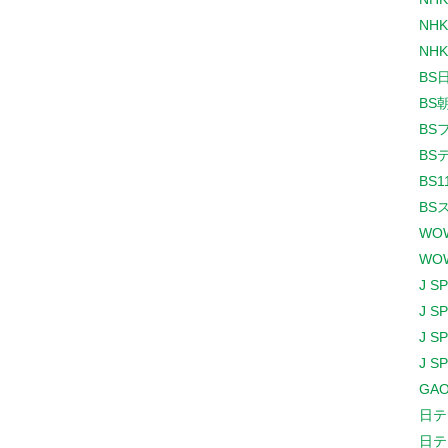
NHK
NHK
BS
BS
BS
BS
BS1
BS
WO
WO
J S
J S
J S
J S
GAO
日テ
日テ