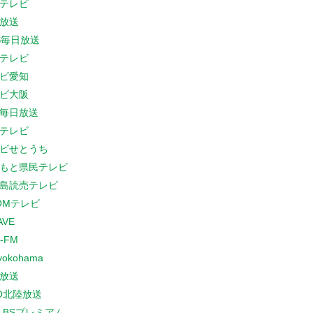
テレビ
放送
S毎日放送
テレビ
ビ愛知
ビ大阪
B毎日放送
テレビ
ビせとうち
もと県民テレビ
島読売テレビ
COMテレビ
AVE
-FM
yokohama
放送
O北陸放送
K BSプレミアム