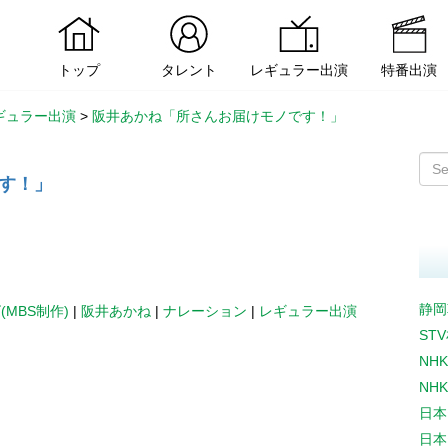
トップ
タレント
レギュラー出演
特番出演
ギュラー出演
>
阪井あかね「所さんお届けモノです！」
す！」
静岡
(MBS制作)
|
阪井あかね
|
ナレーション
|
レギュラー出演
ST
NH
NH
日本
日本