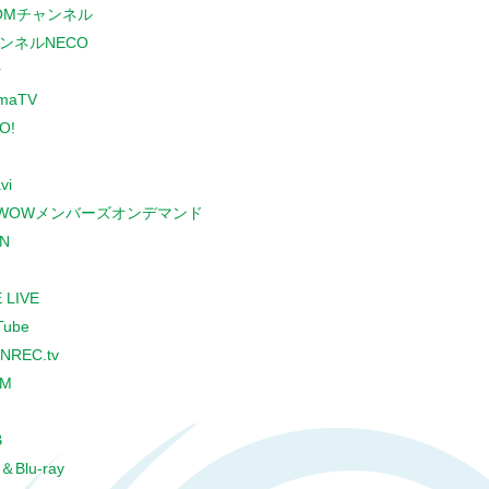
COMチャンネル
ンネルNECO
r
maTV
O!
vi
WOWメンバーズオンデマンド
N
 LIVE
Tube
NREC.tv
CM
B
＆Blu-ray