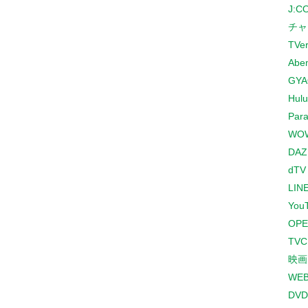
J:
チャ
TVe
Abe
GYA
Hulu
Para
WO
DAZ
dTV
LINE
You
OPE
TV
映画
WE
DVD