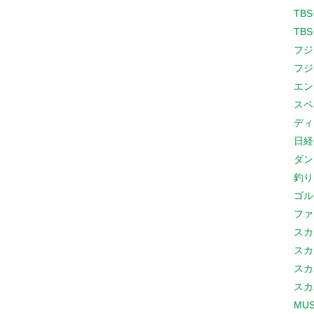
TB
TB
フジ
フジ
エン
スペ
ディ
日経
ダン
釣り
ゴル
ファ
スカ
スカ
スカ
スカ
MUS