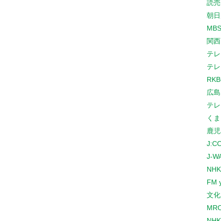
読売
朝日
MB
関西
テレ
テレ
RK
広島
テレ
くま
鹿児
J:
J-W
NHK
FM 
文化
MR
NH