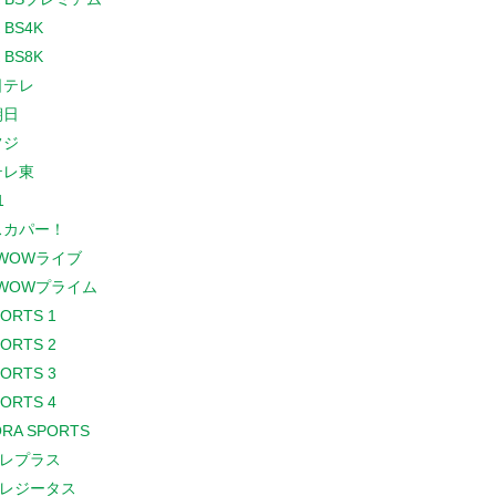
 BS4K
 BS8K
日テレ
朝日
フジ
テレ東
1
スカパー！
WOWライブ
WOWプライム
PORTS 1
PORTS 2
PORTS 3
PORTS 4
RA SPORTS
レプラス
レジータス