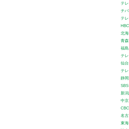
テレ
チバ
テレ
HB
北海
青森
福島
テレ
仙台
テレ
静岡
SB
新潟
中京
CB
名古
東海