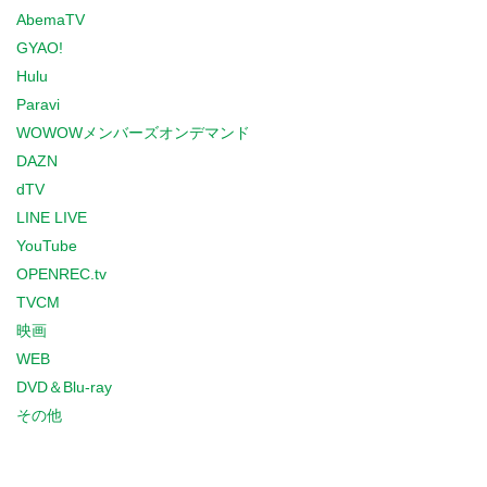
AbemaTV
GYAO!
Hulu
Paravi
WOWOWメンバーズオンデマンド
DAZN
dTV
LINE LIVE
YouTube
OPENREC.tv
TVCM
映画
WEB
DVD＆Blu-ray
その他