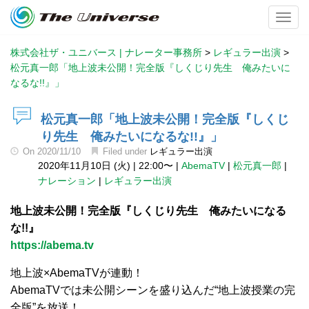
Toggl
株式会社ザ・ユニバース | ナレーター事務所
>
レギュラー出演
>
松元真一郎「地上波未公開！完全版『しくじり先生 俺みたいに
なるな!!』」
松元真一郎「地上波未公開！完全版『しくじ
り先生 俺みたいになるな!!』」
On
2020/11/10
Filed under
レギュラー出演
2020年11月10日 (火)
|
22:00〜
|
AbemaTV
|
松元真一郎
|
ナレーション
|
レギュラー出演
地上波未公開！完全版『しくじり先生 俺みたいになる
な!!』
https://abema.tv
地上波×AbemaTVが連動！
AbemaTVでは未公開シーンを盛り込んだ“地上波授業の完
全版”を放送！