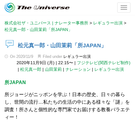
Toggl
株式会社ザ・ユニバース | ナレーター事務所
>
レギュラー出演
>
松元真一郎・山田茉莉「所JAPAN」
松元真一郎・山田茉莉「所JAPAN」
On
2020/11/9
Filed under
レギュラー出演
2020年11月9日 (月)
|
22:15〜
|
フジテレビ(関西テレビ制作)
|
松元真一郎
|
山田茉莉
|
ナレーション
|
レギュラー出演
所JAPAN
所ジョージがニッポンを学ぶ！日本の歴史、日々の暮ら
し、世間の流行…私たちの生活の中にある様々な「謎」を
調査！所さんと個性的な専門家でお届けする教養バラエテ
ィー！