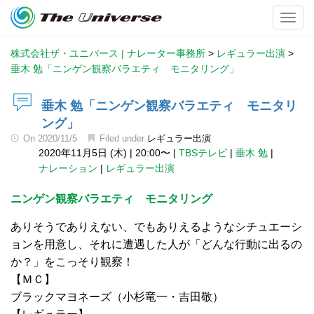
Toggl
株式会社ザ・ユニバース | ナレーター事務所
>
レギュラー出演
>
垂木 勉「ニンゲン観察バラエティ モニタリング」
垂木 勉「ニンゲン観察バラエティ モニタリ
ング」
On
2020/11/5
Filed under
レギュラー出演
2020年11月5日 (木)
|
20:00〜
|
TBSテレビ
|
垂木 勉
|
ナレーション
|
レギュラー出演
ニンゲン観察バラエティ モニタリング
ありそうでありえない、でもありえるようなシチュエーシ
ョンを用意し、それに遭遇した人が「どんな行動に出るの
か？」をこっそり観察！
【ＭＣ】
ブラックマヨネーズ（小杉竜一・吉田敬）