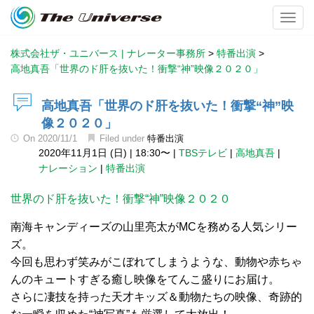
Toggl
株式会社ザ・ユニバース | ナレーター事務所
>
特番出演
>
高地真吾「世界のド肝を抜いた！衝撃“神”映像２０２０」
高地真吾「世界のド肝を抜いた！衝撃“神”映
像２０２０」
On
2020/11/1
Filed under
特番出演
2020年11月1日 (日)
|
18:30〜
|
TBSテレビ
|
高地真吾
|
ナレーション
|
特番出演
世界のド肝を抜いた！衝撃“神”映像２０２０
南海キャンディーズの山里亮太がMCを務める人気シリー
ズ。
今回も思わず笑みがこぼれてしまうような、動物や赤ちゃ
んのキュートすぎる癒し映像をてんこ盛りにお届け。
さらに凄技を持った天才キッズ＆動物たちの映像、奇跡的