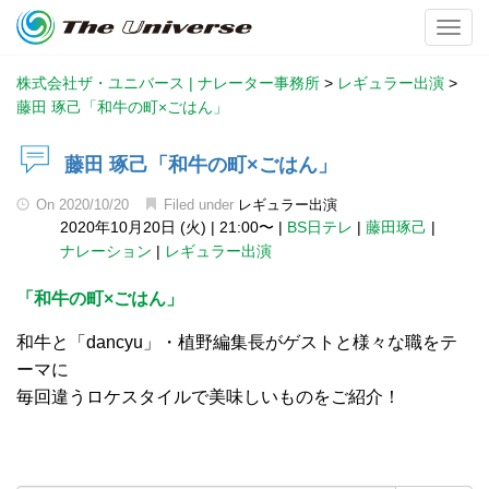
Toggl
株式会社ザ・ユニバース | ナレーター事務所
>
レギュラー出演
>
藤田 琢己「和牛の町×ごはん」
藤田 琢己「和牛の町×ごはん」
On
2020/10/20
Filed under
レギュラー出演
2020年10月20日 (火)
|
21:00〜
|
BS日テレ
|
藤田琢己
|
ナレーション
|
レギュラー出演
「和牛の町×ごはん」
和牛と「dancyu」・植野編集長がゲストと様々な職をテ
ーマに
毎回違うロケスタイルで美味しいものをご紹介！