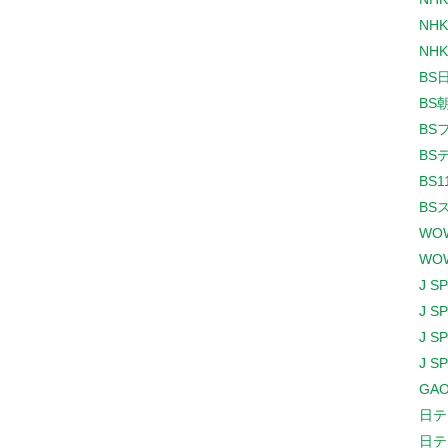
NHK
NHK
BS
BS
BS
BS
BS1
BS
WO
WO
J S
J S
J S
J S
GAO
日テ
日テ