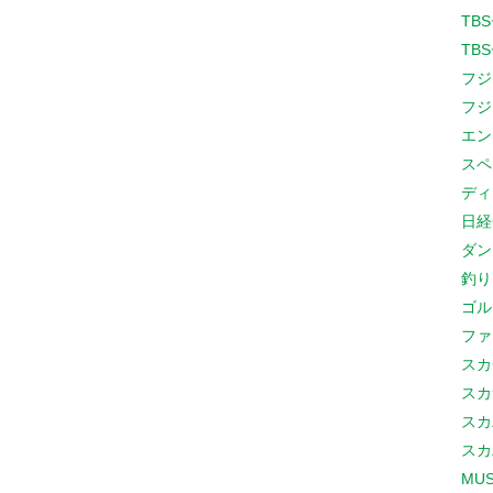
TB
TB
フジ
フジ
エン
スペ
ディ
日経
ダン
釣り
ゴル
ファ
スカ
スカ
スカ
スカ
MUS