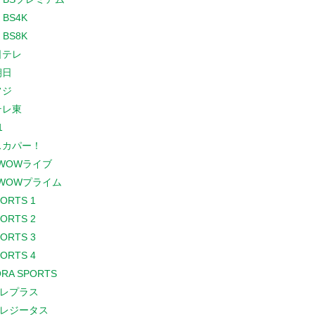
 BS4K
 BS8K
日テレ
朝日
フジ
テレ東
1
スカパー！
WOWライブ
WOWプライム
PORTS 1
PORTS 2
PORTS 3
PORTS 4
RA SPORTS
レプラス
レジータス