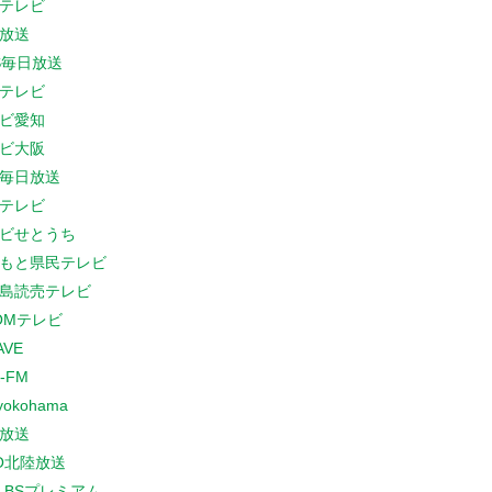
テレビ
放送
S毎日放送
テレビ
ビ愛知
ビ大阪
B毎日放送
テレビ
ビせとうち
もと県民テレビ
島読売テレビ
COMテレビ
AVE
-FM
yokohama
放送
O北陸放送
K BSプレミアム