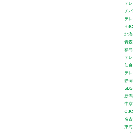
テレ
チバ
テレ
HB
北海
青森
福島
テレ
仙台
テレ
静岡
SB
新潟
中京
CB
名古
東海