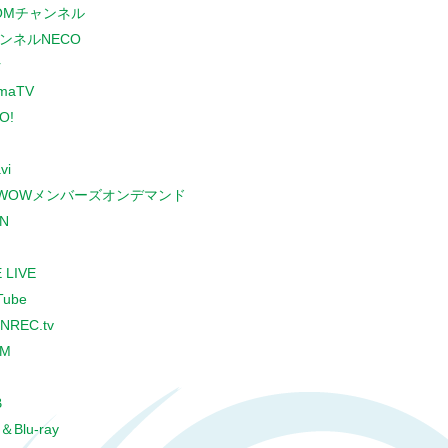
COMチャンネル
ンネルNECO
r
maTV
O!
vi
WOWメンバーズオンデマンド
N
 LIVE
Tube
NREC.tv
CM
B
＆Blu-ray