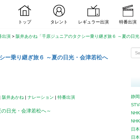
トップ
タレント
レギュラー出演
特番出演
番出演
>
阪井あかね「千原ジュニアのタクシー乗り継ぎ旅６ ～夏の日
シー乗り継ぎ旅６ ～夏の日光・会津若松へ
静岡
|
阪井あかね
|
ナレーション
|
特番出演
ST
夏の日光・会津若松へ～
NH
NH
日本
日本