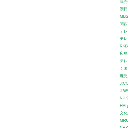
読売
朝日
MB
関西
テレ
テレ
RK
広島
テレ
くま
鹿児
J:
J-W
NHK
FM 
文化
MR
NH