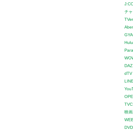
J:
チャ
TVe
Abe
GYA
Hulu
Para
WO
DAZ
dTV
LINE
You
OPE
TV
映画
WE
DVD