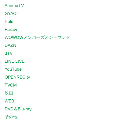
AbemaTV
GYAO!
Hulu
Paravi
WOWOWメンバーズオンデマンド
DAZN
dTV
LINE LIVE
YouTube
OPENREC.tv
TVCM
映画
WEB
DVD＆Blu-ray
その他