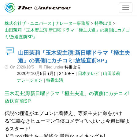
Toggl
株式会社ザ・ユニバース | ナレーター事務所
>
特番出演
>
山田茉莉「玉木宏主演!新日曜ドラマ「極主夫道」の裏側にカチコ
ミ!放送直前SP」
山田茉莉「玉木宏主演!新日曜ドラマ「極主夫
道」の裏側にカチコミ!放送直前SP」
On
2020/10/5
Filed under
特番出演
2020年10月5日 (月)
|
24:59〜
|
日本テレビ
|
山田茉莉
|
ナレーション
|
特番出演
玉木宏主演!新日曜ドラマ「極主夫道」の裏側にカチコミ!
放送直前SP
伝説の極道がエプロンに着替え、専業主夫に命をかけ
る“仁義なきヒューマン任侠コメディ”いよいよ今週日曜よ
るスタート!
ドラマの魅力を一挙紹介!貴重なメイキングも!