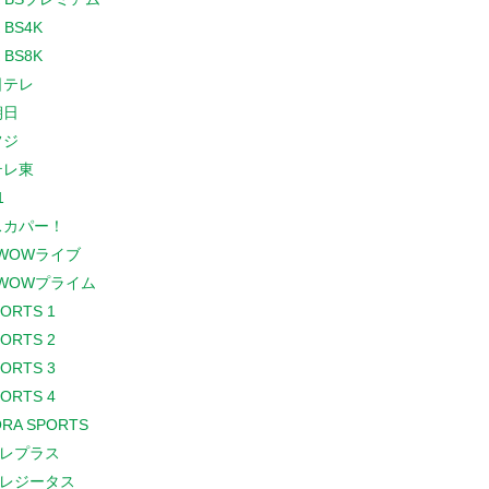
 BS4K
 BS8K
日テレ
朝日
フジ
テレ東
1
スカパー！
WOWライブ
WOWプライム
PORTS 1
PORTS 2
PORTS 3
PORTS 4
RA SPORTS
レプラス
レジータス