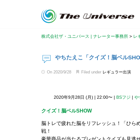
株式会社ザ・ユニバース | ナレーター事務所
>
レ
やちたえこ「クイズ！脳ベルSH
On
2020/9/28
Filed under
レギュラー出演
2020年9月28日 (月)
|
22:00〜
|
BSフジ
|
や
クイズ！脳ベルSHOW
脳トレで疲れた脳をリフレッシュ！「ひら
戦！
豪華商品が当たるプレゼントクイズも見逃