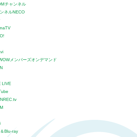
COMチャンネル
ンネルNECO
r
maTV
O!
vi
WOWメンバーズオンデマンド
N
 LIVE
Tube
NREC.tv
CM
B
＆Blu-ray