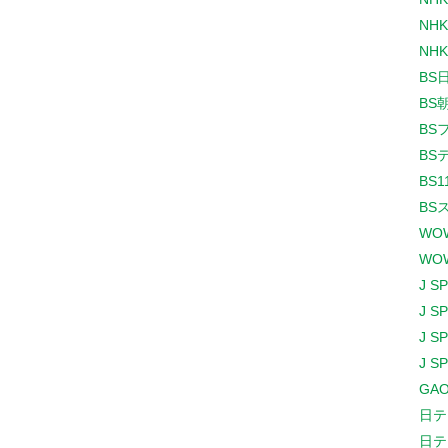
NHK
NHK
BS
BS
BS
BS
BS1
BS
WO
WO
J S
J S
J S
J S
GAO
日テ
日テ