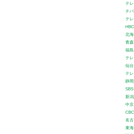
テレ
チバ
テレ
HB
北海
青森
福島
テレ
仙台
テレ
静岡
SB
新潟
中京
CB
名古
東海