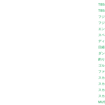
TB
TB
フジ
フジ
エン
スペ
ディ
日経
ダン
釣り
ゴル
ファ
スカ
スカ
スカ
スカ
MUS