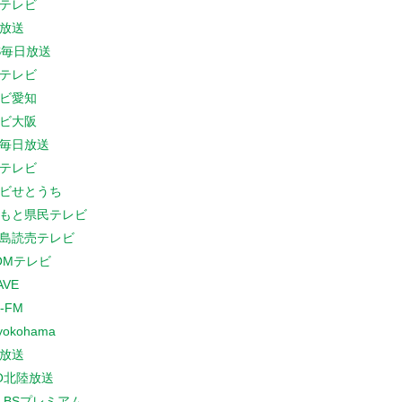
テレビ
放送
S毎日放送
テレビ
ビ愛知
ビ大阪
B毎日放送
テレビ
ビせとうち
もと県民テレビ
島読売テレビ
COMテレビ
AVE
-FM
yokohama
放送
O北陸放送
K BSプレミアム