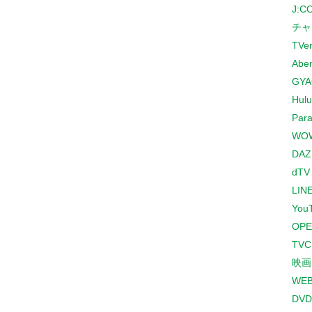
J:
チャ
TVe
Abe
GYA
Hulu
Para
WO
DAZ
dTV
LINE
You
OPE
TV
映画
WE
DVD