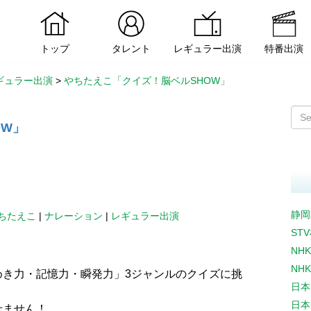
トップ
タレント
レギュラー出演
特番出演
ギュラー出演
>
やちたえこ「クイズ！脳ベルSHOW」
OW」
静岡
ちたえこ
|
ナレーション
|
レギュラー出演
ST
NH
NH
めき力・記憶力・瞬発力」3ジャンルのクイズに挑
日本
日本
せません！