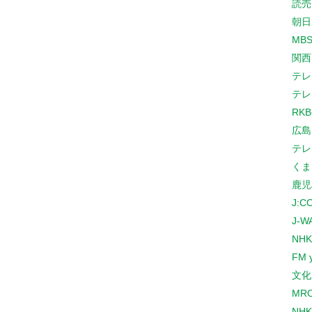
読売
朝日
MB
関西
テレ
テレ
RK
広島
テレ
くま
鹿児
J:
J-W
NHK
FM 
文化
MR
NH