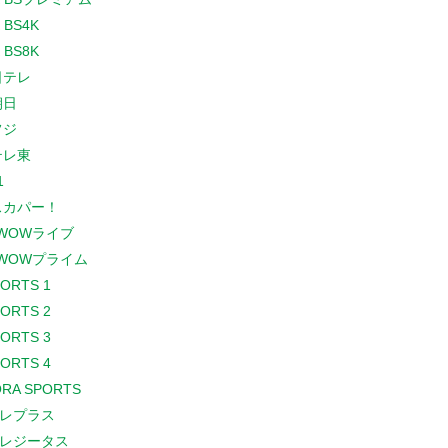
 BS4K
 BS8K
日テレ
朝日
フジ
テレ東
1
スカパー！
WOWライブ
WOWプライム
PORTS 1
PORTS 2
PORTS 3
PORTS 4
RA SPORTS
レプラス
レジータス