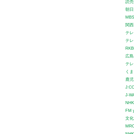
読売
朝日
MB
関西
テレ
テレ
RK
広島
テレ
くま
鹿児
J:
J-W
NHK
FM 
文化
MR
NH