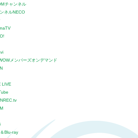
COMチャンネル
ンネルNECO
r
maTV
O!
vi
WOWメンバーズオンデマンド
N
 LIVE
Tube
NREC.tv
CM
B
＆Blu-ray