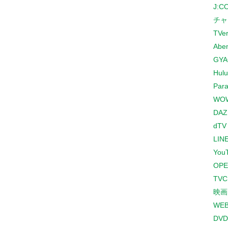
J:
チャ
TVe
Abe
GYA
Hulu
Para
WO
DAZ
dTV
LINE
You
OPE
TV
映画
WE
DVD