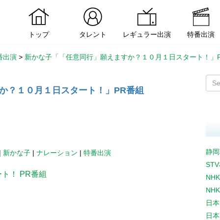
トップ
タレント
レギュラー出演
特番出演
番出演
>
新かな子「「任意同行」願えますか？１０月１日スタート！」P
か？１０月１日スタート！」PR番組
静岡
|
新かな子
|
ナレーション
|
特番出演
ST
ト！ PR番組
NH
NH
日本
日本