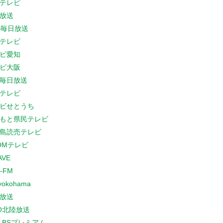
テレビ
放送
S毎日放送
テレビ
ビ愛知
ビ大阪
B毎日放送
テレビ
ビせとうち
もと県民テレビ
島読売テレビ
COMテレビ
AVE
-FM
yokohama
放送
O北陸放送
K BSプレミアム