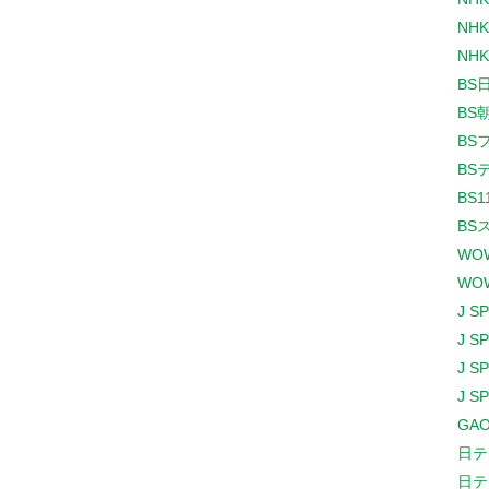
NHK
NHK
BS
BS
BS
BS
BS1
BS
WO
WO
J S
J S
J S
J S
GAO
日テ
日テ