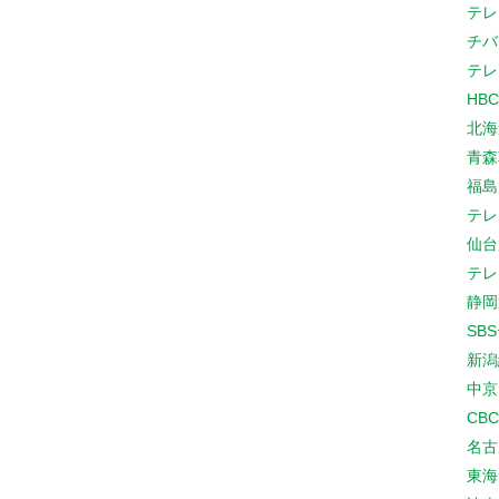
テレ
チバ
テレ
HB
北海
青森
福島
テレ
仙台
テレ
静岡
SB
新潟
中京
CB
名古
東海