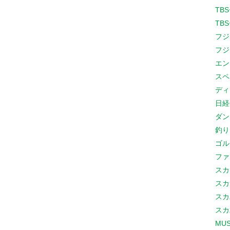
TB
TB
フジ
フジ
エン
スペ
ディ
日経
ダン
釣り
ゴル
ファ
スカ
スカ
スカ
スカ
MUS