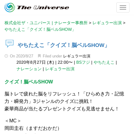
Toggl
株式会社ザ・ユニバース | ナレーター事務所
>
レギュラー出演
>
やちたえこ「クイズ！脳ベルSHOW」
やちたえこ「クイズ！脳ベルSHOW」
On
2020/8/27
Filed under
レギュラー出演
2020年8月27日 (木)
|
22:00〜
|
BSフジ
|
やちたえこ
|
ナレーション
|
レギュラー出演
クイズ！脳ベルSHOW
脳トレで疲れた脳をリフレッシュ！「ひらめき力・記憶
力・瞬発力」3ジャンルのクイズに挑戦！
豪華商品が当たるプレゼントクイズも見逃せません！
＜MC＞
岡田圭右（ますだおかだ）