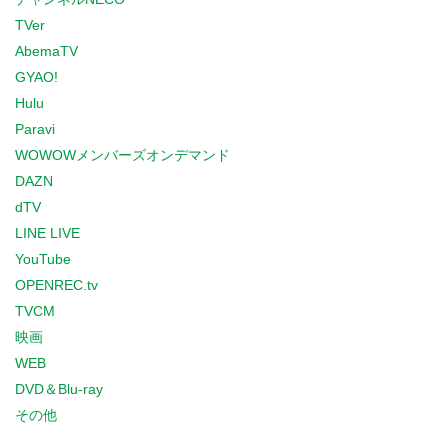
TVer
AbemaTV
GYAO!
Hulu
Paravi
WOWOWメンバーズオンデマンド
DAZN
dTV
LINE LIVE
YouTube
OPENREC.tv
TVCM
映画
WEB
DVD＆Blu-ray
その他