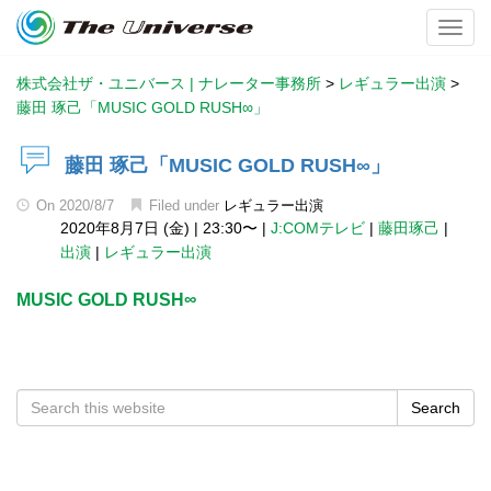
Toggl
株式会社ザ・ユニバース | ナレーター事務所
>
レギュラー出演
>
藤田 琢己「MUSIC GOLD RUSH∞」
藤田 琢己「MUSIC GOLD RUSH∞」
On
2020/8/7
Filed under
レギュラー出演
2020年8月7日 (金)
|
23:30〜
|
J:COMテレビ
|
藤田琢己
|
出演
|
レギュラー出演
MUSIC GOLD RUSH∞
Search