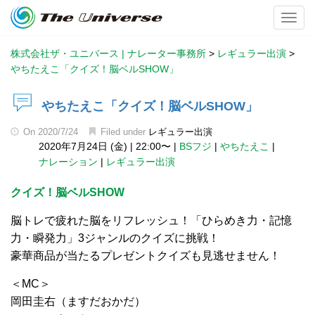
Toggl
株式会社ザ・ユニバース | ナレーター事務所
>
レギュラー出演
>
やちたえこ「クイズ！脳ベルSHOW」
やちたえこ「クイズ！脳ベルSHOW」
On
2020/7/24
Filed under
レギュラー出演
2020年7月24日 (金)
|
22:00〜
|
BSフジ
|
やちたえこ
|
ナレーション
|
レギュラー出演
クイズ！脳ベルSHOW
脳トレで疲れた脳をリフレッシュ！「ひらめき力・記憶
力・瞬発力」3ジャンルのクイズに挑戦！
豪華商品が当たるプレゼントクイズも見逃せません！
＜MC＞
岡田圭右（ますだおかだ）