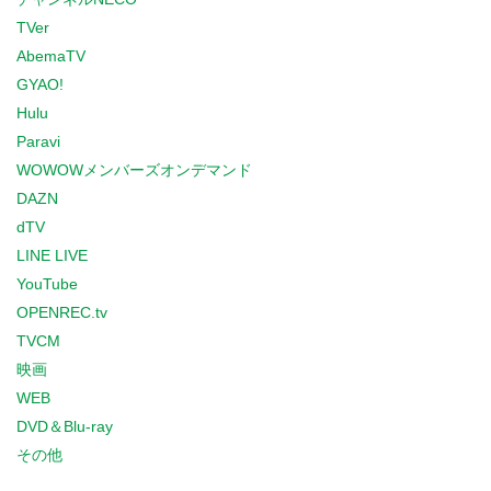
TVer
AbemaTV
GYAO!
Hulu
Paravi
WOWOWメンバーズオンデマンド
DAZN
dTV
LINE LIVE
YouTube
OPENREC.tv
TVCM
映画
WEB
DVD＆Blu-ray
その他