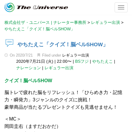
Toggl
株式会社ザ・ユニバース | ナレーター事務所
>
レギュラー出演
>
やちたえこ「クイズ！脳ベルSHOW」
やちたえこ「クイズ！脳ベルSHOW」
On
2020/7/21
Filed under
レギュラー出演
2020年7月21日 (火)
|
22:00〜
|
BSフジ
|
やちたえこ
|
ナレーション
|
レギュラー出演
クイズ！脳ベルSHOW
脳トレで疲れた脳をリフレッシュ！「ひらめき力・記憶
力・瞬発力」3ジャンルのクイズに挑戦！
豪華商品が当たるプレゼントクイズも見逃せません！
＜MC＞
岡田圭右（ますだおかだ）