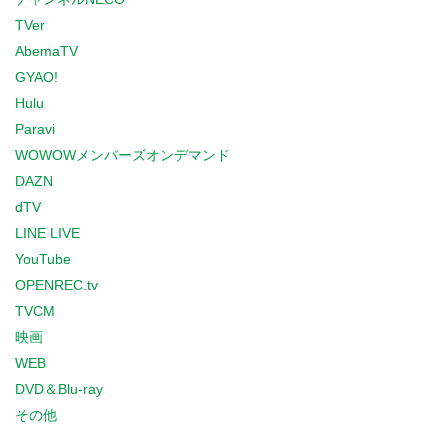
TVer
AbemaTV
GYAO!
Hulu
Paravi
WOWOWメンバーズオンデマンド
DAZN
dTV
LINE LIVE
YouTube
OPENREC.tv
TVCM
映画
WEB
DVD＆Blu-ray
その他