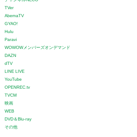
TVer
AbemaTV
GYAO!
Hulu
Paravi
WOWOWメンバーズオンデマンド
DAZN
dTV
LINE LIVE
YouTube
OPENREC.tv
TVCM
映画
WEB
DVD＆Blu-ray
その他