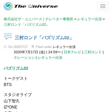
Toggl
株式会社ザ・ユニバース | ナレーター事務所
>
レギュラー出演
>
三村ロンド「バズリズム02」
三村ロンド「バズリズム02」
On
2020/7/17
Filed under
レギュラー出演
2020年7月17日 (金)
|
24:59〜
|
日本テレビ
|
三村ロンド
|
ナレーション
|
レギュラー出演
バズリズム02
トークゲスト
BTS
スタジオライブ
山下智久
IZ*ONE