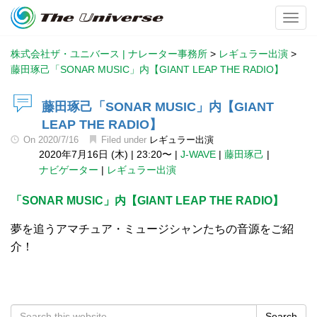
Toggl
株式会社ザ・ユニバース | ナレーター事務所
>
レギュラー出演
>
藤田琢己「SONAR MUSIC」内【GIANT LEAP THE RADIO】
藤田琢己「SONAR MUSIC」内【GIANT
LEAP THE RADIO】
On
2020/7/16
Filed under
レギュラー出演
2020年7月16日 (木)
|
23:20〜
|
J-WAVE
|
藤田琢己
|
ナビゲーター
|
レギュラー出演
「SONAR MUSIC」内【GIANT LEAP THE RADIO】
夢を追うアマチュア・ミュージシャンたちの音源をご紹
介！
Search