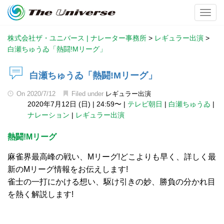
Toggl
株式会社ザ・ユニバース | ナレーター事務所
>
レギュラー出演
>
白瀬ちゅうゐ「熱闘!Mリーグ」
白瀬ちゅうゐ「熱闘!Mリーグ」
On
2020/7/12
Filed under
レギュラー出演
2020年7月12日 (日)
|
24:59〜
|
テレビ朝日
|
白瀬ちゅうゐ
|
ナレーション
|
レギュラー出演
熱闘!Mリーグ
麻雀界最高峰の戦い、Mリーグ!どこよりも早く、詳しく最
新のMリーグ情報をお伝えします!
雀士の一打にかける想い、駆け引きの妙、勝負の分かれ目
を熱く解説します!