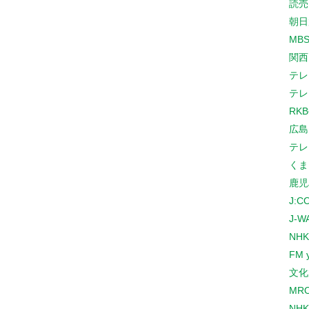
読売
朝日
MB
関西
テレ
テレ
RK
広島
テレ
くま
鹿児
J:
J-W
NHK
FM 
文化
MR
NH