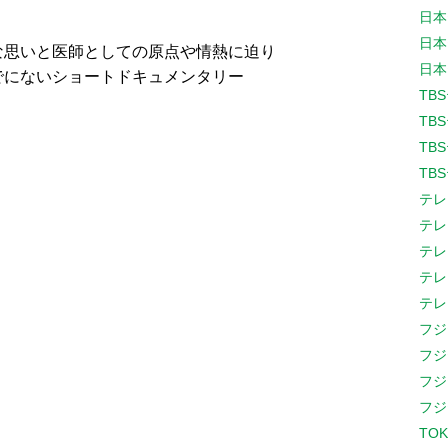
日本
日本
な思いと医師としての原点や情熱に迫り
日本
でにないショートドキュメンタリー
TB
TB
TB
TB
テレ
テレ
テレ
テレ
テレ
フジ
フジ
フジ
フジ
TOK