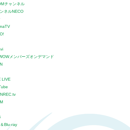
COMチャンネル
ンネルNECO
r
maTV
O!
vi
WOWメンバーズオンデマンド
N
 LIVE
Tube
NREC.tv
CM
B
＆Blu-ray