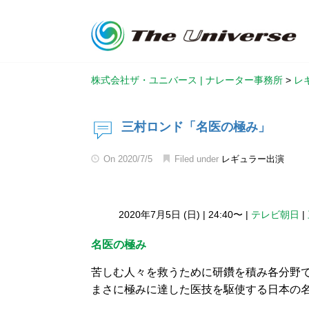
株式会社ザ・ユニバース | ナレーター事務所
>
レ
三村ロンド「名医の極み」
On
2020/7/5
Filed under
レギュラー出演
2020年7月5日 (日)
|
24:40〜
|
テレビ朝日
|
名医の極み
苦しむ人々を救うために研鑽を積み各分野
まさに極みに達した医技を駆使する日本の