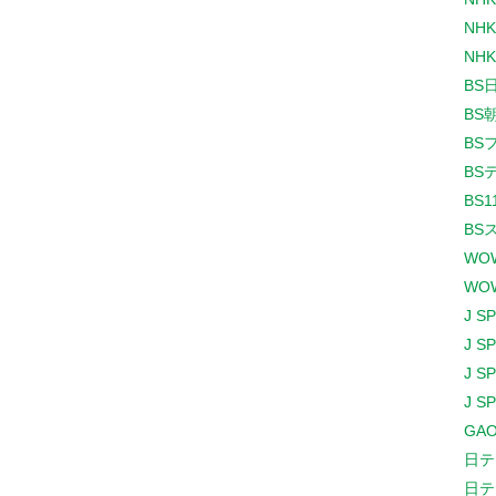
NHK
NHK
BS
BS
BS
BS
BS1
BS
WO
WO
J S
J S
J S
J S
GAO
日テ
日テ