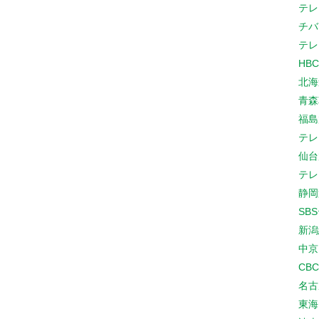
テレ
チバ
テレ
HB
北海
青森
福島
テレ
仙台
テレ
静岡
SB
新潟
中京
CB
名古
東海