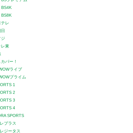
 BS4K
 BS8K
日テレ
朝日
フジ
テレ東
1
スカパー！
WOWライブ
WOWプライム
PORTS 1
PORTS 2
PORTS 3
PORTS 4
RA SPORTS
レプラス
レジータス