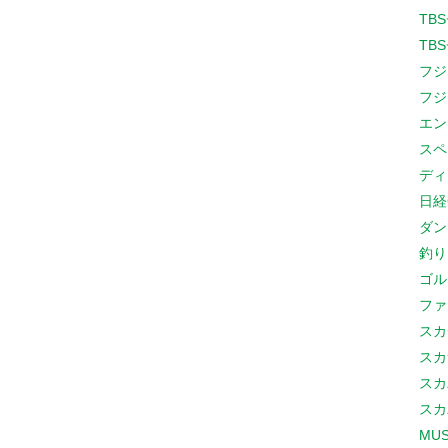
TB
TB
フジ
フジ
エン
スペ
ディ
日経
ダン
釣り
ゴル
ファ
スカ
スカ
スカ
スカ
MUS