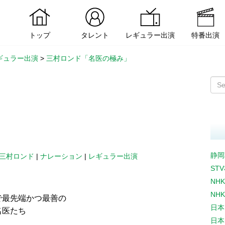
トップ
タレント
レギュラー出演
特番出演
ギュラー出演
>
三村ロンド「名医の極み」
静岡
三村ロンド
|
ナレーション
|
レギュラー出演
ST
NH
NH
で最先端かつ最善の
日本
名医たち
日本