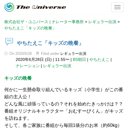
Toggl
株式会社ザ・ユニバース | ナレーター事務所
>
レギュラー出演
>
やちたえこ「キッズの晩餐」
やちたえこ「キッズの晩餐」
On
2020/6/28
Filed under
レギュラー出演
2020年6月28日 (日)
|
11:55〜
|
BS朝日
|
やちたえこ
|
ナレーション
|
レギュラー出演
キッズの晩餐
何かに一生懸命取り組んでいるキッズ（小学生）がこの番
組の主人公！
どんな風に頑張っているの？それを始めたきっかけは？？
番組オリジナルキャラクター「おむすーびくん」がキッズ
を訪ねます。
そして、各ご家族に番組から毎回1俵分のお米（約60kg）