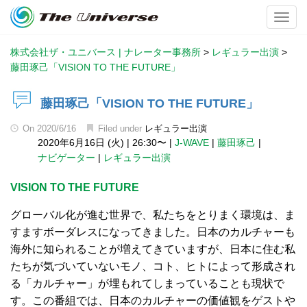
Toggl
株式会社ザ・ユニバース | ナレーター事務所
>
レギュラー出演
>
藤田琢己「VISION TO THE FUTURE」
藤田琢己「VISION TO THE FUTURE」
On
2020/6/16
Filed under
レギュラー出演
2020年6月16日 (火)
|
26:30〜
|
J-WAVE
|
藤田琢己
|
ナビゲーター
|
レギュラー出演
VISION TO THE FUTURE
グローバル化が進む世界で、私たちをとりまく環境は、ま
すますボーダレスになってきました。日本のカルチャーも
海外に知られることが増えてきていますが、日本に住む私
たちが気づいていないモノ、コト、ヒトによって形成され
る「カルチャー」が埋もれてしまっていることも現状で
す。この番組では、日本のカルチャーの価値観をゲストや