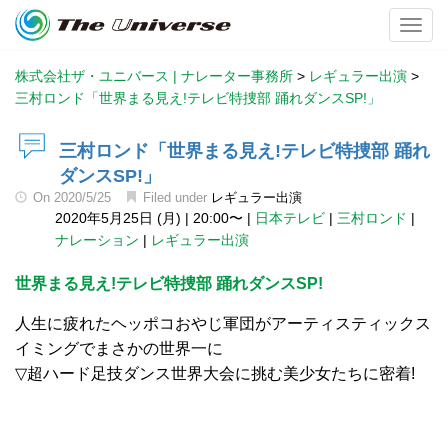
Toggl
株式会社ザ・ユニバース | ナレーター事務所
>
レギュラー出演
>
三村ロンド「世界まる見え!テレビ特捜部 踊れダンスSP!」
三村ロンド「世界まる見え!テレビ特捜部 踊れ
ダンスSP!」
On
2020/5/25
Filed under
レギュラー出演
2020年5月25日 (月)
|
20:00〜
|
日本テレビ
|
三村ロンド
|
ナレーション
|
レギュラー出演
世界まる見え!テレビ特捜部 踊れダンスSP!
人生に疲れたヘッポコおやじ軍団がアーティスティックス
イミングでまさかの世界一に
▽超ハード足技ダンス世界大会に挑む美少女たちに密着!