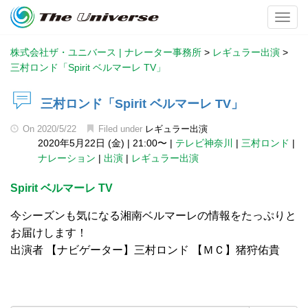
Toggl
株式会社ザ・ユニバース | ナレーター事務所
>
レギュラー出演
>
三村ロンド「Spirit ベルマーレ TV」
三村ロンド「Spirit ベルマーレ TV」
On
2020/5/22
Filed under
レギュラー出演
2020年5月22日 (金)
|
21:00〜
|
テレビ神奈川
|
三村ロンド
|
ナレーション
|
出演
|
レギュラー出演
Spirit ベルマーレ TV
今シーズンも気になる湘南ベルマーレの情報をたっぷりと
お届けします！
出演者 【ナビゲーター】三村ロンド 【ＭＣ】猪狩佑貴