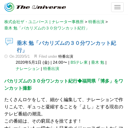
Toggl
株式会社ザ・ユニバース | ナレーター事務所
>
特番出演
>
垂木 勉「バカリズムの３０分ワンカット紀行」
垂木 勉「バカリズムの３０分ワンカット紀
行」
On
2020/5/1
Filed under
特番出演
2020年5月1日 (金)
|
24:00〜
|
BSテレ東
|
垂木 勉
|
ナレーション
|
特番出演
バカリズムの３０分ワンカット紀行◆福岡県「博多」をワ
ンカット撮影
たくさんロケをして、細かく編集して、ナレーションで作
りこんで、ギュっと凝縮することを「よし」とする現在の
テレビ番組の潮流。
この番組は、その窮屈さを捨てます！