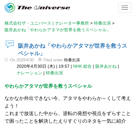
Toggl
株式会社ザ・ユニバース | ナレーター事務所
>
特番出演
>
阪井あかね「やわらかアタマが世界を救うスペシャル」
阪井あかね「やわらかアタマが世界を救うス
ペシャル」
On
2020/4/30
Filed under
特番出演
2020年4月30日 (木)
|
19:57
|
NHK 総合
|
阪井あかね
|
ナレーション
|
特番出演
やわらかアタマが世界を救うスペシャル
なかなか外出できない今、アタマをやわらか～くして考え
よう！
これまで放送した中から、逆転の発想や視点をずらすこと
で困ったことを解決したえりすぐりのネタを一気に紹介