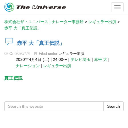
Toggl
株式会社ザ・ユニバース | ナレーター事務所
>
レギュラー出演
>
赤平 大「真王伝説」
赤平 大「真王伝説」
On
2020/4/4
Filed under
レギュラー出演
2020年4月4日 (土)
|
24:00〜
|
テレビ埼玉
|
赤平 大
|
ナレーション
|
レギュラー出演
真王伝説
Search