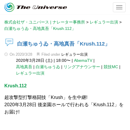
Toggl
株式会社ザ・ユニバース | ナレーター事務所
>
レギュラー出演
>
白瀬ちゅうゐ・高地真吾「Krush.112」
白瀬ちゅうゐ・高地真吾「Krush.112」
On
2020/3/28
Filed under
レギュラー出演
2020年3月28日 (土)
|
18:00〜
|
AbemaTV
|
高地真吾
|
白瀬ちゅうゐ
|
リングアナウンサー
|
競技MC
|
レギュラー出演
Krush.112
超攻撃型打撃格闘技「Krush」を生中継!
2020年3月28日 後楽園ホールで行われる「Krush.112」を
お届け!