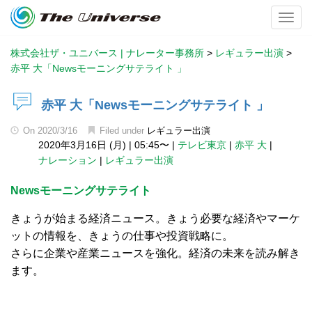
Toggl
株式会社ザ・ユニバース | ナレーター事務所
>
レギュラー出演
>
赤平 大「Newsモーニングサテライト 」
赤平 大「Newsモーニングサテライト 」
On
2020/3/16
Filed under
レギュラー出演
2020年3月16日 (月)
|
05:45〜
|
テレビ東京
|
赤平 大
|
ナレーション
|
レギュラー出演
Newsモーニングサテライト
きょうが始まる経済ニュース。きょう必要な経済やマーケ
ットの情報を、きょうの仕事や投資戦略に。
さらに企業や産業ニュースを強化。経済の未来を読み解き
ます。