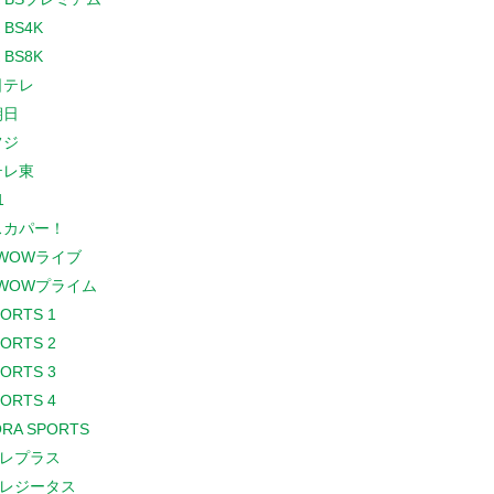
 BS4K
 BS8K
日テレ
朝日
フジ
テレ東
1
スカパー！
WOWライブ
WOWプライム
PORTS 1
PORTS 2
PORTS 3
PORTS 4
RA SPORTS
レプラス
レジータス