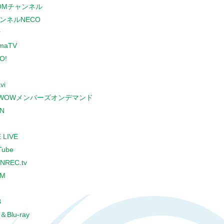
COMチャンネル
ンネルNECO
r
maTV
O!
vi
WOWメンバーズオンデマンド
N
 LIVE
Tube
NREC.tv
CM
B
＆Blu-ray