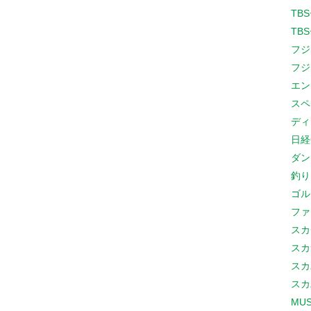
TB
TB
フジ
フジ
エン
スペ
ディ
日経
ダン
釣り
ゴル
ファ
スカ
スカ
スカ
スカ
MUS