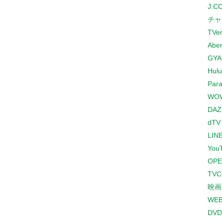
J:
チャ
TVe
Abe
GYA
Hulu
Para
WO
DAZ
dTV
LINE
You
OPE
TV
映画
WE
DVD