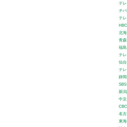
テレ
チバ
テレ
HB
北海
青森
福島
テレ
仙台
テレ
静岡
SB
新潟
中京
CB
名古
東海