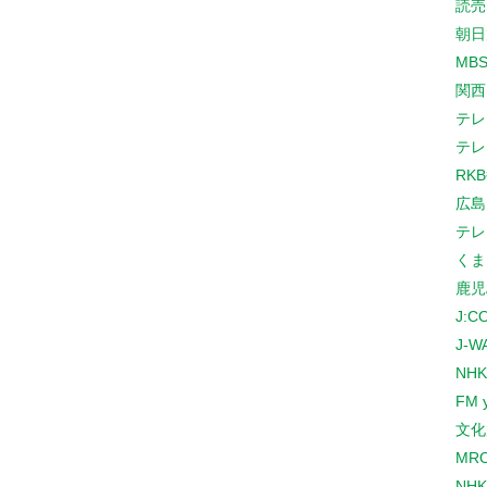
読売
朝日
MB
関西
テレ
テレ
RK
広島
テレ
くま
鹿児
J:
J-W
NHK
FM 
文化
MR
NH