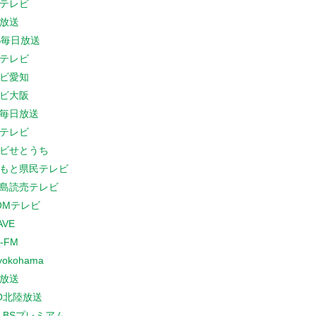
テレビ
放送
S毎日放送
テレビ
ビ愛知
ビ大阪
B毎日放送
テレビ
ビせとうち
もと県民テレビ
島読売テレビ
COMテレビ
AVE
-FM
yokohama
放送
O北陸放送
K BSプレミアム