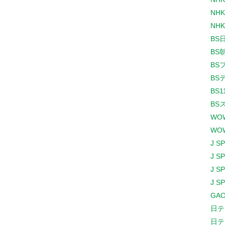
NHK
NHK
BS
BS
BS
BS
BS1
BS
WO
WO
J S
J S
J S
J S
GAO
日テ
日テ