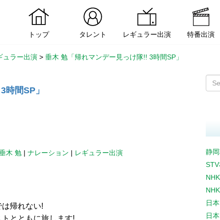
トップ
タレント
レギュラー出演
特番出演
ギュラー出演
>
垂木 勉「帰れマンデー見っけ隊!! 3時間SP」
3時間SP」
静岡
垂木 勉
|
ナレーション
|
レギュラー出演
ST
NH
NH
日本
は帰れない!
日本
トとともに旅します!