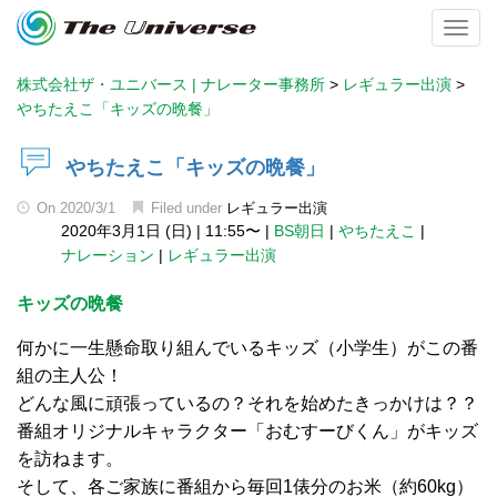
Toggl
株式会社ザ・ユニバース | ナレーター事務所
>
レギュラー出演
>
やちたえこ「キッズの晩餐」
やちたえこ「キッズの晩餐」
On
2020/3/1
Filed under
レギュラー出演
2020年3月1日 (日)
|
11:55〜
|
BS朝日
|
やちたえこ
|
ナレーション
|
レギュラー出演
キッズの晩餐
何かに一生懸命取り組んでいるキッズ（小学生）がこの番
組の主人公！
どんな風に頑張っているの？それを始めたきっかけは？？
番組オリジナルキャラクター「おむすーびくん」がキッズ
を訪ねます。
そして、各ご家族に番組から毎回1俵分のお米（約60kg）